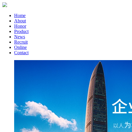
Home
About
Honor
Product
News
Recruit
Online
Contact